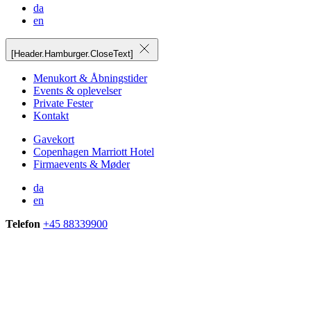
da
en
[Header.Hamburger.CloseText]
Menukort & Åbningstider
Events & oplevelser
Private Fester
Kontakt
Gavekort
Copenhagen Marriott Hotel
Firmaevents & Møder
da
en
Telefon
+45 88339900