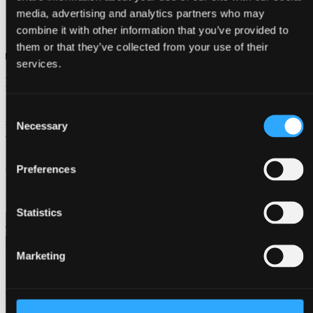
familiefester til receptioner og mindre fejringer.
media, advertising and analytics partners who may
combine it with other information that you’ve provided to
frokost
them or that they’ve collected from your use of their
services.
Middagsselskab
Skab en mindeværdig aften med middag i restauranten. Vi tilbyder
Consent
smagfulde menuer, nøje udvalgte vine og en stemningsfuld
Necessary
Selection
atmosfære, der gør aftenen til noget særligt.
Har I særlige ønsker til menu, bordopstilling eller afvikling, hjælper
Preferences
vi gerne med at skræddersy arrangementet.
middag
Statistics
Marketing