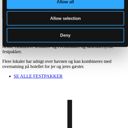
Allow all
Allow selection
Festpakker og privat lokale
Deny
Som en del af Copenhagen Marriott Hotel har vi adgang til en
række eksklusive selskabs- og eventlokaler og skræddersyede
festpakker.
Flere lokaler har udsigt over havnen og kan kombineres med
overnatning på hotellet for jer og jeres gæster.
SE ALLE FESTPAKKER