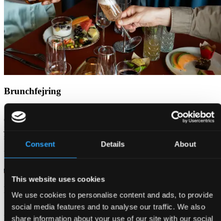
Brunchfejring
Start dagen med en hyggelig brunch sammen med familie, venner
eller kolleger. En brunchfejring er ideel til fødselsdage, barnedåb,
jubilæer eller andre særlige anledninger, hvor I ønsker en afslappet
stemning og god tid til at være sammen.
Consent
Details
About
brunch
This website uses cookies
Frokostselskab
We use cookies to personalise content and ads, to provide
social media features and to analyse our traffic. We also
Saml gæsterne til en velsmagende frokost ved vandet.
Frokostarrangementer passer perfekt til alt fra konfirmationer og
share information about your use of our site with our social