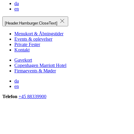
da
en
[Header.Hamburger.CloseText]
Menukort & Åbningstider
Events & oplevelser
Private Fester
Kontakt
Gavekort
Copenhagen Marriott Hotel
Firmaevents & Møder
da
en
Telefon
+45 88339900