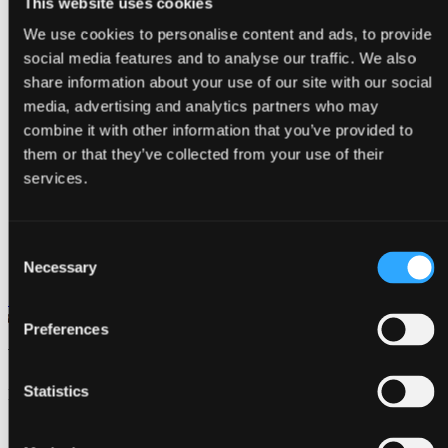
This website uses cookies
We use cookies to personalise content and ads, to provide
social media features and to analyse our traffic. We also
share information about your use of our site with our social
media, advertising and analytics partners who may
combine it with other information that you’ve provided to
them or that they’ve collected from your use of their
services.
Consent
Necessary
Selection
Se vores aftenmenu
Preferences
Weekendbrunch ved vandet
Statistics
Lørdag og søndag serveres vores populære weekendbrunch fra kl.
12.00.